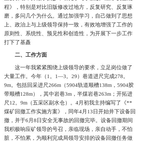
程》，特别是对比旧版修改过地方，反复研究、反复琢
磨，多问几个为什么。通过加强学习，自己做到了思想
上、政治上与上级领导保持一致，有效地增强了工作的
原则性、系统性、预见性和创造性，为开展下一步工作
打下了基矗
二、工作方面
这一年我紧紧围绕上级领导的要求，立足岗位做了
大量工作。今年（1。1―3。29）巷道进尺完成278。
9m。包括回采进尺266m（5904轨道顺槽138m，5904胶
带顺槽128m），其中岩巷3m，半煤岩巷263m；开拓进
尺12。9m（五采区副水仓）。4月初我主持编写了《**
煤矿回撤工作实施方案》，同年4月13日开始井下设备回
撤，并于6月8日安全无事故的回撤完毕。设备回撤期间
我积极响应矿领导的号召，亲临现场，亲自动手，不怕
脏，不怕累，为顺利完成局领导安排的设备回撤任务做