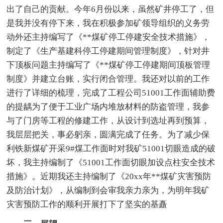
出了自己的贡献。今年6月份以来，虽然矿井停工了，但
是我并没有停下来，我在积极参加矿领导组织的义务劳
动外还主持编写了《**煤矿停工停建安全技术措施》，
制定了《生产基建科停工停建期间管理制度》，针对井
下顶板问题主持编写了《**煤矿停工停建期间顶板管理
制度》并建立台账，实行闭合管理。我还对以前的工作
进行了详细的梳理，完成了工程公司51001工作面辅助费
的提龋为了便于工业广场内堆放材料的防盗管理，我参
与了门房等工程的修建工作，从设计到选址再到预算，
我层层把关，事必躬亲，圆满完成了任务。为了减少保
利铁新煤矿开采9#煤工作面时对我矿51001切眼造成的破
坏，我主持编制了《51001工作面切眼加设点柱安全技术
措施》。近期我还主持编制了《20xx年**煤矿灾害预防
及防治计划》，从编制到会审我亲力亲为，为明年我矿
灾害预防工作的顺利开展打下了坚实的基矗