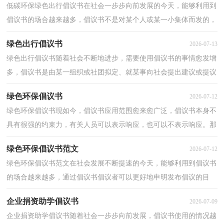
低碳环保绿色出行倡议书在社会一步步向前发展的今天，能够利用到
倡议书的场合越来越多，倡议书不是对某个人或某一小集体而发的，
它的受众往往是广大群众，或是部门的所有人，或是一个...
绿色出行倡议书
2026-07-13
绿色出行倡议书随着社会不断地进步，需要使用倡议书的事情愈发增
多，倡议书是由某一组织或社团拟定、就某事向社会提出建议或提议
社会成员共同去做某事的书面文章。来参考自己需...
绿色环保倡议书
2026-07-12
绿色环保倡议书现如今，倡议书应用范围愈来愈广泛，倡议书本身不
具有很强的约束力，有关人员可以表示响应，也可以不表示响应。那
么，怎么去写倡议书呢？以下是小编帮大家整理的绿色环保...
绿色环保倡议书范文
2026-07-12
绿色环保倡议书范文在社会发展不断提速的今天，能够利用到倡议书
的场合越来越多，通过倡议书倡议者可以更好地申明发布倡议的目
的。写起倡议书来就毫无头绪？以下是小编精心整理的...
企业捐资助学倡议书
2026-07-09
企业捐资助学倡议书随着社会一步步向前发展，倡议书使用的情况越