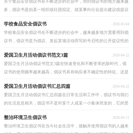
关于食品安全倡议书在不断进步的社会中，用到倡议书的地方越来越
多，倡议书是由某一组织或社团拟定、就某事向社会提出建议或提议
社会成员共同去做某事的书面文章。相信写倡议书...
学校食品安全倡议书
2026-05-04
学校食品安全倡议书在不断进步的社会中，越来越多地方需要用到倡
议书，倡议书是为倡议、发起某项活动而写的号召性的公开提议性的
专用书信。那么问题来了，到底应如何写一份恰当的...
爱国卫生月活动倡议书范文3篇
2026-04-22
爱国卫生月活动倡议书范文3篇在快速变化和不断变革的新时代，倡
议书的使用频率越来越高，倡议书具有响应者不确定性的特征。还是
对倡议书一筹莫展吗？以下是小编精心整理的爱国卫...
爱国卫生月活动倡议书汇总四篇
2026-04-22
爱国卫生月活动倡议书汇总四篇在日常生活和工作中，倡议书与我们
的生活息息相关，倡议书不是对某个人或某一小集体而发的，它的受
众往往是广大群众，或是部门的所有人，或是一个地区的...
整治环境卫生倡议书
2026-04-11
整治环境卫生倡议书在当今社会生活中，接触并使用倡议书的人越来