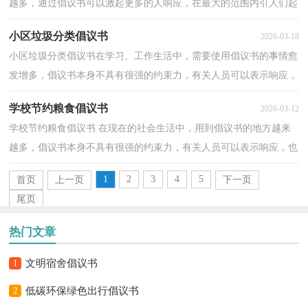
越多，通过倡议书可以激起更多的人响应，在最大的范围内引人们起
共鸣。那么，怎么去写倡议书呢？下面是小编精心整理的...
小区垃圾分类倡议书
2026-03-18
小区垃圾分类倡议书在学习、工作生活中，需要使用倡议书的事情愈
发增多，倡议书本身不具有很强的约束力，有关人员可以表示响应，
也可以不表示响应。如何写一份恰当的倡议书呢？下面是...
学校节约粮食倡议书
2026-03-12
学校节约粮食倡议书 在现在的社会生活中，用到倡议书的地方越来
越多，倡议书本身不具有很强的约束力，有关人员可以表示响应，也
可以不表示响应。倡议书的注意事项有许多，你确定会写...
1
2
3
4
5
首页
上一页
下一页
尾页
热门文章
1
文明宿舍倡议书
2
低碳环保绿色出行倡议书