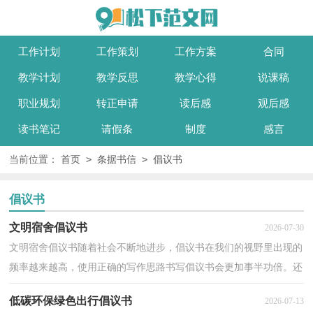
工作计划
工作策划
工作方案
合同
教学计划
教学反思
教学心得
说课稿
职业规划
转正申请
读后感
观后感
读书笔记
请假条
制度
感言
>
>
当前位置：
首页
条据书信
倡议书
倡议书
文明宿舍倡议书
2026-07-30
文明宿舍倡议书随着社会不断地进步，倡议书在我们的视野里出现的
频率越来越高，使用正确的写作思路书写倡议书会更加事半功倍。还
是对倡议书一筹莫展吗？以下是小编为大家收集的文...
低碳环保绿色出行倡议书
2026-07-13