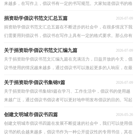
来越多，在写作上，倡议书有一定的书写规范。大家知道倡议书的格
式吗？下面是小编精心整理的企业捐资助学倡议书，希望...
捐资助学倡议书范文汇总五篇
2026-07-09
捐资助学倡议书范文汇总五篇在不断进步的社会中，在很多情况下我
们需要用到倡议书，倡议书在写作上具有一定的格式要求。那么你有
了解过倡议书吗？下面是小编整理的捐资助学倡议书...
关于捐资助学倡议书范文汇编九篇
2026-07-09
关于捐资助学倡议书范文汇编九篇在充满活力，日益开放的今天，倡
议书使用的情况越来越多，通过倡议书可以激起更多的人响应，在最
大的范围内引人们起共鸣。来参考自己需要的倡议书吧...
关于捐资助学倡议书集锦9篇
2026-07-09
关于捐资助学倡议书集锦9篇在学习、工作生活中，倡议书的使用越
来越广泛，通过倡议书倡议者可以更好地申明发布倡议的目的。写起
倡议书来就毫无头绪？下面是小编精心整理的捐资助...
创建文明城市倡议书四篇
2026-05-26
创建文明城市倡议书四篇在发展不断提速的社会中，我们可以使用倡
议书的机会越来越多，倡议书作为一种公开提议性的专用书信，其在