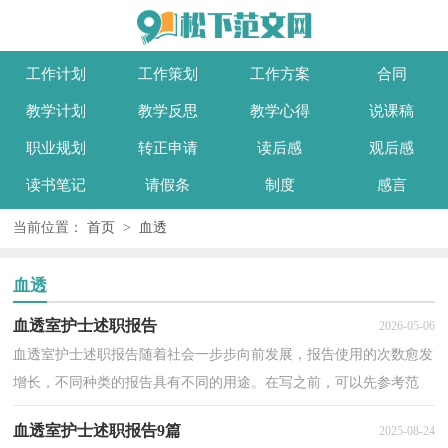
工作计划
工作策划
工作方案
合同
教学计划
教学反思
教学心得
说课稿
职业规划
转正申请
读后感
观后感
读书笔记
请假条
制度
感言
当前位置：
首页
>
血透
血透
血透室护士述职报告
2026-05-06
血透室护士述职报告随着社会一步步向前发展，报告使用的次数愈发
增长，不同种类的报告具有不同的用途。在写之前，可以先参考范
文，下面是小编为大家收集的血透室护士述职报告，供大家...
血透室护士述职报告9篇
2025-08-24