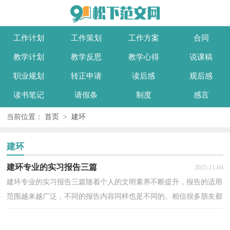
工作计划
工作策划
工作方案
合同
教学计划
教学反思
教学心得
说课稿
职业规划
转正申请
读后感
观后感
读书笔记
请假条
制度
感言
当前位置：
首页
>
建环
建环
建环专业的实习报告三篇
2025-11-04
建环专业的实习报告三篇随着个人的文明素养不断提升，报告的适用
范围越来越广泛，不同的报告内容同样也是不同的。相信很多朋友都
对写报告感到非常苦恼吧，以下是小编整理的建环专...