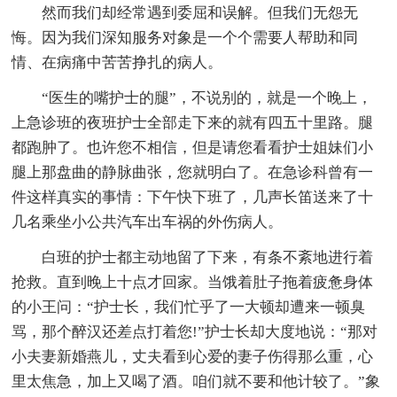
然而我们却经常遇到委屈和误解。但我们无怨无
悔。因为我们深知服务对象是一个个需要人帮助和同
情、在病痛中苦苦挣扎的病人。
“医生的嘴护士的腿”，不说别的，就是一个晚上，
上急诊班的夜班护士全部走下来的就有四五十里路。腿
都跑肿了。也许您不相信，但是请您看看护士姐妹们小
腿上那盘曲的静脉曲张，您就明白了。在急诊科曾有一
件这样真实的事情：下午快下班了，几声长笛送来了十
几名乘坐小公共汽车出车祸的外伤病人。
白班的护士都主动地留了下来，有条不紊地进行着
抢救。直到晚上十点才回家。当饿着肚子拖着疲惫身体
的小王问：“护士长，我们忙乎了一大顿却遭来一顿臭
骂，那个醉汉还差点打着您!”护士长却大度地说：“那对
小夫妻新婚燕儿，丈夫看到心爱的妻子伤得那么重，心
里太焦急，加上又喝了酒。咱们就不要和他计较了。”象