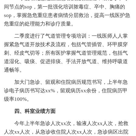
间节点的sop，第一批强化培训脓毒症、卒中、胸痛的
sop，掌握急危重症患者病情分层救治，提高一线医护急
危重症的处理能力和诊疗质量。
二季度进行了气道管理专项培训：一线医师人人掌
握紧急气道开放技术及流程，包括气管插管、环甲膜穿
刺、经皮气切等；所有医护掌握气道管理规范，包括气
道湿化、吸痰、促进排痰、手法开放气道、维持呼吸道
通畅等。
加大门急诊、留观和住院病历规范书写，上半年急
诊电子病历书写达xx%，留观病历xx余份，住院病历甲
级率100%。
四、科室业绩方面
今年上半年急诊人次xx次，输液人次xx人次，抢救
人次xx人次，从急诊收住院人次xx人次，急诊病区出院