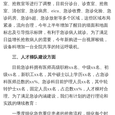
室、抢救室等进行了调整，目前分诊台、诊查室、抢救
室、清创室、急诊病房、eicu、急诊收费、急诊化验、急
诊药房、急诊b超、急诊放射等多个区域，这些区域布局
紧凑，流向合理，今年上半年增加了醒目的墙面和地面
标志及引导指示标牌，有利于急诊病人就诊。为了满足
日益增长抢救病人的需要，今年新购进一台视屏喉镜，
设备科增加一台全院共享的转运呼吸机。
三、人才梯队建设方面
目前急诊科拥有医师高级职称xx名、中级xx名、初
级xx名，新职工xx名，其中硕士以上学历xx名，占急诊
科医师总数的xx%。急诊科目前护理人员xx名，其中轮
转护士xx名，固定人员xx名，占总数xx%，人才梯对合
理。为了满足急诊内涵建设，我们有计划的进行理论和
实践的继续教育：
一季度细化急危重症患者的抢救流程，细化每个时