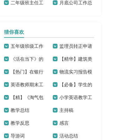
二年级班主任工
月底公司工作总
结
作总结合集15篇
结
猜你喜欢
五年级班级工作
监理员转正申请
《活在当下》的
【精华】建筑类
总结(15篇)
书
【热门】在银行
物流实习报告模
读书笔记
的实习报告锦集10
英语教师期末工
【必备】学生的
的实习报告三篇
板集锦九篇
篇
【精】《淘气包
小学英语教学工
作总结
实习报告3篇
教学总结
主持稿
马小跳》读后感
作总结15篇
教学反思
感言
导游词
活动总结