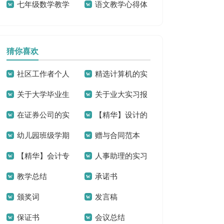
七年级数学教学
语文教学心得体
得体会15篇
集15篇
计划
会15篇
猜你喜欢
社区工作者个人
精选计算机的实
关于大学毕业生
关于业大实习报
工作总结
习报告范文六篇
在证券公司的实
【精华】设计的
实习报告
告模板汇编6篇
幼儿园班级学期
赠与合同范本
习报告15篇
实习报告范文7篇
【精华】会计专
人事助理的实习
工作总结
教学总结
承诺书
业的实习报告四篇
报告集合七篇
颁奖词
发言稿
保证书
会议总结