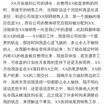
XX月份接到公司的调令，在整理XX收盘资料的同
时，将接手的销售工作。当我听说这个消息时真是欣喜
若狂，初进公司就是XX招聘销售人员，第一个接触的项
目也是XX，而在公司的整体研究后我却被分配到XX。
没能留在XX做销售一向是我心中的遗憾，此刻我最终能
在XX的续篇——XX项目工作，我觉得公司给我一个圆
梦的机会，那段时间我是心是飞扬的，多么令人不愉快
的人，在我眼中都会变得亲切起来；为了能在规定时间
内将XX的收盘账目整理出来，我放弃休假，甚至通宵工
作，可收盘的计划在开发商的坚持下还是无疾而终。XX
月份我游走在XX项目和XX之间：XX的尾房销售、XX的
客户积累、XX的二期交付……我竭尽全力做好两边的工
作，虽然辛苦但我觉得一切都那么令人愉快。我不明白
该说意想不到，还是该说意料之中，项目另换他人的变
化令我从峰顶跌到谷底，总之我花了许多时间来调整自
我的状态，来理解这个事实。XX份持续尾房销售工作，