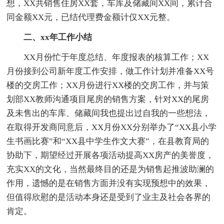
想，XX共销售住房XX套，车库及储藏间XX间，累计合
同金额XX元，已结代理费金额计仅XX元整。
二、xx年工作小结
XX月份忙于年度总结、年度报表的核算工作；XX
月份接到公司新年度工作安排，做工作计划并准备XX号
楼的交房工作；XX月份进行XX楼的交房工作，并与策
划部XX教师沟通项目尾房的销售方案，针对XX的尾房
及未售出的车库、储藏间我也提出过自我的一些想法，
在取得开发商同意后，XX月份XX分别举办了“XX县小学
生书画比赛”和“XX县中学生作文大赛”，在县教育局的
协助下，期望经过开展各项活动提高XX房产的美誉度，
充实XX的文化，当然最终目的还是为销售起推波助澜的
作用，遗憾的是在销售方面并没有实现预想中的效果，
但值得欣慰的是活动本身还是受到了业主及社会各界的
肯定。