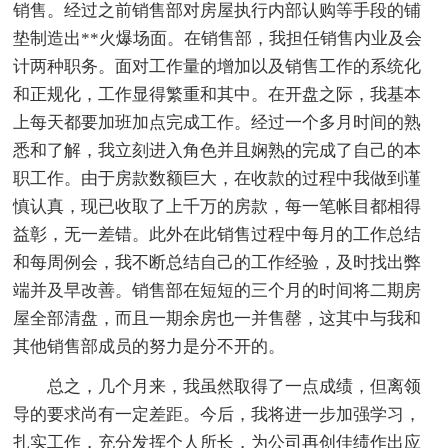
销售。经过之前销售部对房屋执行内部认购等手段的铺
垫制造出**火爆场面。在销售部，我担任销售内业及会
计两种职务。面对工作量的增加以及销售工作的系统化
和正规化，工作显得繁重和其中。在开盘之际，我基本
上每天都要加班加点完成工作。经过一个多月时间的熟
悉和了解，我立刻进入角色并且娴熟的完成了自己的本
职工作。由于房款数额巨大，在收款的过程中我做到谨
慎认真，现已收取了上千万的房款，每一笔帐目都相得
益彰，无一差错。此外在此销售过程中每月的工作总结
和每周例会，我不断总结自己的工作经验，及时找出弊
端并及早改善。销售部在短短的三个月的时间将二期房
屋全部清盘，而且一期余房也一并售罄，这其中与我和
其他销售部成员的努力是分不开的。
总之，几个月来，我虽然取得了一点成绩，但离领
导的要求尚有一定差距。今后，我将进一步加强学习，
扎实工作，充分发挥个人所长，为公司再创佳绩作出应