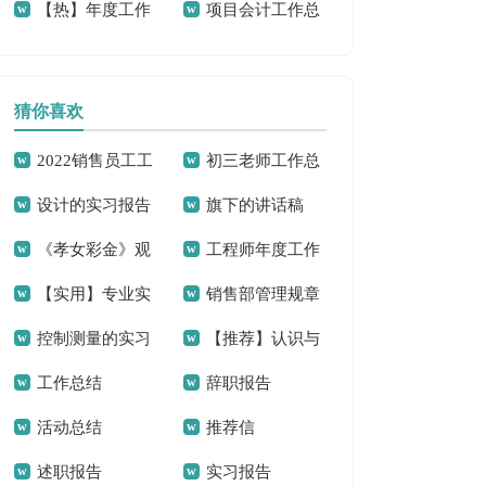
【热】年度工作
项目会计工作总
合集15篇
结
总结
结
猜你喜欢
2022销售员工工
初三老师工作总
设计的实习报告
旗下的讲话稿
作总结
结
《孝女彩金》观
工程师年度工作
范文汇编8篇
【实用】专业实
销售部管理规章
后感
总结
控制测量的实习
【推荐】认识与
习报告模板集合五
制度
工作总结
辞职报告
报告
实习报告模板集锦
篇
活动总结
推荐信
九篇
述职报告
实习报告