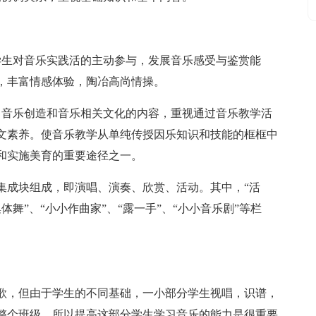
学生对音乐实践活的主动参与，发展音乐感受与鉴赏能
，丰富情感体验，陶冶高尚情操。
了音乐创造和音乐相关文化的内容，重视通过音乐教学活
文素养。使音乐教学从单纯传授因乐知识和技能的框框中
和实施美育的重要途径之一。
集成块组成，即演唱、演奏、欣赏、活动。其中，“活
集体舞”、“小小作曲家”、“露一手”、“小小音乐剧”等栏
歌，但由于学生的不同基础，一小部分学生视唱，识谱，
整个班级，所以提高这部分学生学习音乐的能力是很重要