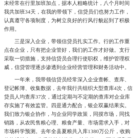
末经常在行里加班加点，据本人粗略统计，八个月时间
我共加班34天，在我的带领下，信贷员们也努力工作，
认真遵守各项制度，为树立良好的行风行貌起到了积极
作用。
三是深入企业，带领信贷员扎实工作。行的工作重
点在企业，只有把企业管好，我们的工作才好做。支行
采取一切措施，支持信贷员合理行使职权，维护管理权
威，信贷管理逐步渗透到企业经营管理和财务活动中。
一年来，我带领信贷员经常深入企业查帐、查库、
登记帐簿、收集数据，去年我行共组织大型查库4次，信
贷员人均查库37次，通过定期与不定期的查库对企业库
存实施了有效监管。四是通力配合，银企双赢结果实。
我们致力银企协作，与企业同学政策，同摸市场，同找
销路，从农民售粮心理、粮食产量、市场需求入手，对
市场科学预测。去年全县夏粮共入库1380万公斤，收购