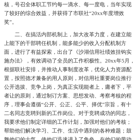
核，号召全体职工节约每一滴水、每一度电，当年实现
了较好的综合效益，并获得了市联社“20xx年度增效
奖”。
二、在搞活内部机制上，加大改革力度，在建立能
上能下的干部聘任机制，能多能少的收入分配机制方
面，进行了有益探索，出台了《沙湖信用社绩效挂钩实
施办法》，有效调动了全员的工作积极性。20xx年5月，
根据联社安排，并推动人事制度改革，优化人力资源配
置，按照德才兼备的用人原则，对信用社重要岗位推行
公开选拔、竞争上岗，为真正实现能者上，庸者下，平
者让的原则，通过制订方案、思想发动、考察考核的程
序，理事会遵循“公开、公正、公平、择优”宗旨，有十
二名同志竞聘到新的工作岗位。对于竞聘成功的同志，
我要求他们制定详细的工作计划，加强对他们的考核；
帮助他们解决学习、工作、生活中遇到的各种难题；鼓
舞他们的士气，使他们迅速进入了角色。在他们的带动