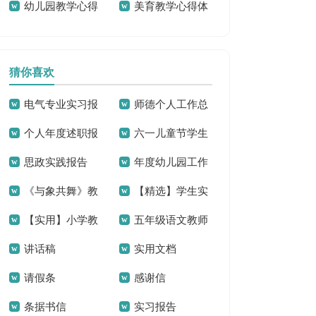
幼儿园教学心得
美育教学心得体
同范本
结
(精选15篇)
会集合9篇
猜你喜欢
电气专业实习报
师德个人工作总
个人年度述职报
六一儿童节学生
告范文锦集五篇
结
思政实践报告
年度幼儿园工作
告(精选15篇)
代表发言稿(15篇)
《与象共舞》教
【精选】学生实
总结
【实用】小学教
五年级语文教师
学反思
习报告范文合集十
讲话稿
实用文档
学计划范文集锦6篇
工作总结15篇
篇
请假条
感谢信
条据书信
实习报告