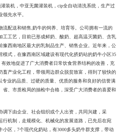
co屋顶灌装机，中亚无菌灌装机，cip全自动清洗系统，生产过
业领先水平。
物流配送和销售,奶牛的饲养、培育等。公司拥有一流的
加工工艺，目前已形成鲜奶、酸奶、超高温灭菌奶、含乳
目前豫西南地区最大的乳制品生产、销售企业。近年来，公
经营模式，在豫西南区域建设有现代化挤奶站的奶牛小区35
余家，有效地促进了广大消费者日常饮食营养结构的改善，充
奶畜产业化工程，带领周边群众脱贫致富，得到了较快的
，以专业的品质、过硬的质量、优质的服务和良好的信誉满
、省、市质检局的抽检中合格，深受广大消费者的喜爱和
协调下由企业、社会组织或个人出资，共同兴建，采
业运行机制，走规模化、机械化的发展道路，已先后在宛
牛小区，7个现代化奶站，有3000多头奶牛群支撑，带动