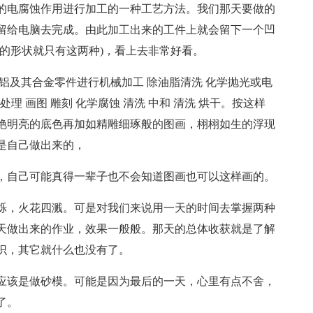
的电腐蚀作用进行加工的一种工艺方法。我们那天要做的
留给电脑去完成。由此加工出来的工件上就会留下一个凹
的形状就只有这两种)，看上去非常好看。
铝及其合金零件进行机械加工 除油脂清洗 化学抛光或电
封闭处理 画图 雕刻 化学腐蚀 清洗 中和 清洗 烘干。按这样
艳明亮的底色再加如精雕细琢般的图画，栩栩如生的浮现
是自己做出来的，
，自己可能真得一辈子也不会知道图画也可以这样画的。
烁，火花四溅。可是对我们来说用一天的时间去掌握两种
天做出来的作业，效果一般般。那天的总体收获就是了解
识，其它就什么也没有了。
应该是做砂模。可能是因为最后的一天，心里有点不舍，
了。