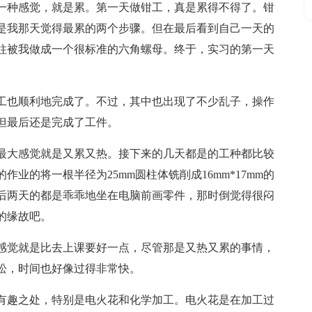
一种感觉，就是累。第一天做钳工，真是累得不得了。钳
是我那天觉得最累的两个步骤。但在最后看到自己一天的
柱被我做成一个很标准的六角螺母。终于，实习的第一天
工也顺利地完成了。不过，其中也出现了不少乱子，操作
但最后还是完成了工件。
最大感觉就是又累又热。接下来的几天都是的工种都比较
业的将一根半径为25mm圆柱体铣削成16mm*17mm的
后两天的都是乖乖地坐在电脑前画零件，那时倒觉得很闷
的缘故吧。
感觉就是比去上课要好一点，尽管那是又热又累的事情，
松，时间也好像过得非常快。
有趣之处，特别是电火花和化学加工。电火花是在加工过