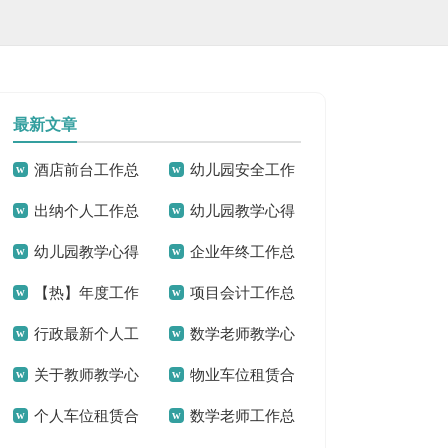
最新文章
酒店前台工作总
幼儿园安全工作
出纳个人工作总
幼儿园教学心得
结精选15篇
总结(通用15篇)
幼儿园教学心得
企业年终工作总
结汇编15篇
(15篇)
【热】年度工作
项目会计工作总
合集15篇
结
行政最新个人工
数学老师教学心
总结
结
关于教师教学心
物业车位租赁合
作总结
得15篇
个人车位租赁合
数学老师工作总
得体会
同范本