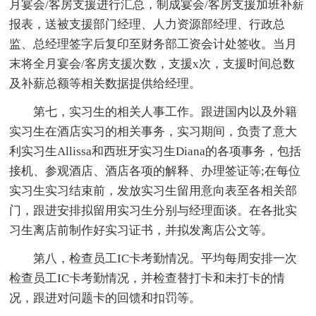
月宴会/客房支援进行汇总，制成宴会/客房支援加班补薪
报表，送被支援部门经理、人力资源部经理、行政总
监、总经理签字后复印至财务部工资会计处签收。当月
末将全月宴会/客房支援次数，支援x次，支援时间总数
及补薪总额等相关数据提供给经理。
第七，实习生的相关人事工作。跟进国内以及外籍
实习生在酒店实习的相关事务，实习期间，负责了意大
利实习生Allissa和西班牙实习生Diana的各项事务，包括
接机、参观酒店、酒店各项的解释、办理签证等;在每位
实习生实习结束前，发放实习生留用意向表至各相关部
门，跟进安排拟留用实习生分别与经理面谈。在各批实
习生离店前制作好实习证书，并拟发离店公文等。
第八，检查员工IC卡考勤情况。平均每周安排一次
检查员工IC卡考勤情况，并检查替打卡和未打卡的情
况，跟进对问题卡的回馈和扣罚等。