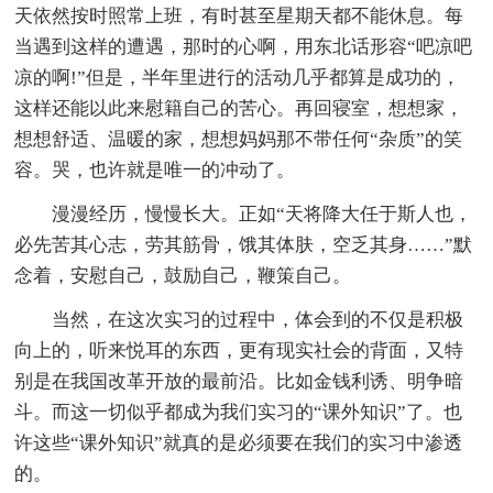
天依然按时照常上班，有时甚至星期天都不能休息。每
当遇到这样的遭遇，那时的心啊，用东北话形容“吧凉吧
凉的啊!”但是，半年里进行的活动几乎都算是成功的，
这样还能以此来慰籍自己的苦心。再回寝室，想想家，
想想舒适、温暖的家，想想妈妈那不带任何“杂质”的笑
容。哭，也许就是唯一的冲动了。
漫漫经历，慢慢长大。正如“天将降大任于斯人也，
必先苦其心志，劳其筋骨，饿其体肤，空乏其身……”默
念着，安慰自己，鼓励自己，鞭策自己。
当然，在这次实习的过程中，体会到的不仅是积极
向上的，听来悦耳的东西，更有现实社会的背面，又特
别是在我国改革开放的最前沿。比如金钱利诱、明争暗
斗。而这一切似乎都成为我们实习的“课外知识”了。也
许这些“课外知识”就真的是必须要在我们的实习中渗透
的。