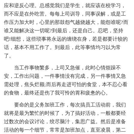
应和逆反心理。总感觉我们是学生，就应该在校学习，
而不应是在外吃苦。每每上司训导，同事误解，或是工
作压力加大时，心里的那鼓怨气越烧越大，能怨谁呢?而
谁又能解决这一切呢?到最后，还是自己。忍吧，坚持
吧!细想，这些琐事将永远的缠绕在身，若是都要计较的
话，基本不用工作了。到最后，此等事情均习以为常
了。
当工作事物繁多，上司又急催，此时心情烦躁不
安，工作出问题，一件事情没有完成，另一件事情又急
需处理，焦头烂额;而后再走进可怕的食堂，本不忍心看
的食物，最终还是伤了我可怜的胃和疲惫的心。
要命的是义务加班工作，每次搞员工活动前，我们
就将是最为繁忙的时候了，为了搞好活动，一般都要经
过数次的会议讨论，绞尽脑汁，集思广益。然后是准备
活动的每一个细节，常常是加班加点，直至凌晨，第二