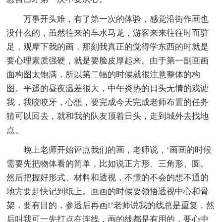
万事开头难，有了第一次的体验，感觉沿街作画也
没什么的，虽然往来的车水马龙，游客来来往往时而驻
足，观摩下我的画，那刻我真正的觉得学东西的时就是
要心理素质强硬，就是要脸皮厚起来。由于第一副画画
面构图太饱满，所以第二幅的时候就很注意整体的构
图。平遥的昼夜温差很大，中午炎热的日头无情的戏谑
我，我咬咬牙，心想，要完成今天完成老师布置的任务
猜可以回去，就和我的队友顶着日头，走到城外去找地
点。
晚上老师开始评点我们的画，老师说，‘画画的时候
需要先把物体看的简单，比如说正方形、三角形、圆。
然后把握好形式、材料和透视，不懂的不会的想不通的
地方要赶快记到纸上。画画的时候要领悟透视中心和骨
架，要有目的，参透后再画!’老师说我的线总是重复，然
后叫我可一先打点在连线，画的线都是有用的，要心中