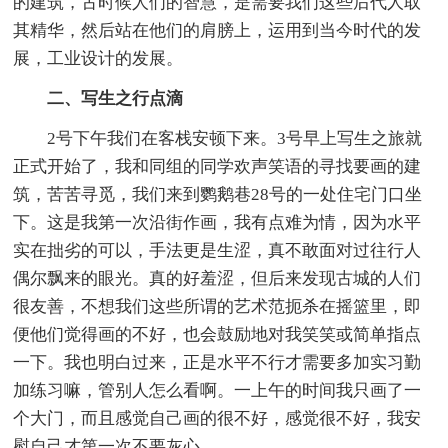
的建筑，古时候人们的智慧，是需要我们这些后代人取
其精华，然后站在他们的肩膀上，运用到当今时代的发
展，工业设计的发展。
二、写生之行点滴
2号下午我们在客栈安顿下来。3号早上写生之旅就
正式开始了，我和同组的同学欢声笑语的寻找要画的建
筑，苦苦寻觅，我们来到鹦鹅巷28号的一处住宅门口坐
下。这是我第一次沿街作画，我有点难为情，因为水平
实在拙劣的可以，手法更是生涩，真不敢面对过往行人
偶尔飘来的眼光。真的好羞涩，但后来发现古城的人们
很友善，不想我们这些所谓的艺术范扼杀在摇篮里，即
便他们觉得画的不好，也会鼓励地对我笑笑或简单指点
一下。我也明白过来，正是水平不行才需要多加实习勤
加练习嘛，管别人怎么看啊。一上午的时间我只画了一
个大门，而且感觉自己画的很不好，感觉很不好，我安
慰自己才第一次不要灰心。