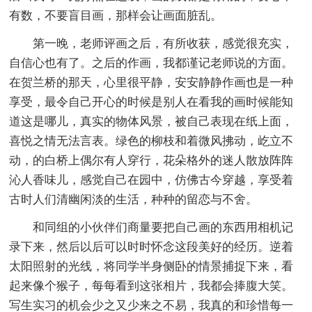
有数，不要盲目画，那样会让画面脏乱。
第一晚，老师评画之后，有所收获，感觉很充实，
自信心也有了。之后的作画，我都谨记老师说的方面。
在贺兰桥的那天，心里很平静，安安静静作画也是一种
享受，最令自己开心的时候是别人在看我的画时候能知
道这是哪儿，真实的物体风景，被自己表现在纸上面，
喜悦之情无法言表。绿色的柳枝和着微风拂动，屹立不
动，的白桥上偶尔有人穿行，花朵格外的迷人散放阵阵
沁人香味儿，感觉自己在园中，仿佛古今穿越，享受着
古时人们清幽闲淡的生活，种种的留恋与不舍。
和同组的小伙伴们商量要把自己画的东西用相机记
录下来，然后以后可以时时怀念这段美好的经历。逆着
太阳照射的光线，将同学半身侧卧的情景捕捉下来，看
起来像个猴子，每每看到这张相片，我都会捧腹大笑。
写生实习的机会少之又少来之不易，我真的和珍惜每一