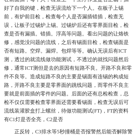
好了自我的键，检查无误流给下一个人。在板子上锡
前，有炉前目检，检查每个人是否漏插错插，检查无
误，让板子过锡炉上锡。过锡炉后还有零界面目检，检
查是否有漏插。错插。浮高等问题。看出问题的让烙铁
修，感觉没问题的流线，之后有锡面目检，检查锡面是
否有短路。空焊。漏焊。包焊等等。确认无误后有ICT
测，透过的就流线做功能测试，不透过的就找问题然后
修，通常ICT测但是去的原因有短路不良。开路不良和零
件不良等。造成短路不良的主要是锡面有连锡的构成短
路，开路不良主要是零界面的跳线问题，而零件不良主
要就是前面插的零件的问题。后面的还有总检检查，总
检不仅仅需要检查零界面还需要看锡面，检查无误后可
流线装灌胶盒打上螺丝，待做功能测试(FT)，FT的资料
有C1灯是否全亮，C2是否
正反转，C3排水等5秒撞桶是否报警然后能否解除警