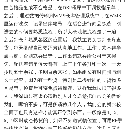
由合格品变成不合格品，在DRP程序中下调拨指示单，
之后 ，通过数据传输到WMS仓库管理系统中，在WMS
里运行波次，记录出库箱号，在后台进行商品拣选。刚
进去的时候要熟悉流程，所以大概地把流程走了一遍，
之后到仓库熟悉各区的位置后，我就主要负责到仓库查
货，每天提醒自己要严肃认真地工作。工作，来不得半
点马虎，否则就会出错，工作出错就会给公司带来损
失。配送差错单每天都有，上午下午各打印一次，一天
少则五十余张，多则百余来张，如果组长有时间就与组
长一起查，因为有一些货，特别是二楼针织的，货物多
且易串，检查后可避免点错库存。这样我就认识了很多
人，我深知只有虚心请教别人才会愿意把自己会的教给
我们，哪怕不多，可是多请教几个人，我们会的就比较
全面了也只有这样才能真正学到东西。一般像是4、5、
6、9区时动态拣货的，如果不知道货物位置，可用RF手
持终端查询，货物存在于拣货位和储存位，这几个区也