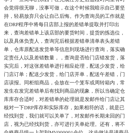
会觉得很无聊，没事可做，在这个时候我暗示自己要坚
持，轻易放弃只会让自己后悔。作为查询员的工作就是
在DRP程序中将每日店部上报的差错单提取并打印出
来，查询差错单上该店部的要货时间，提货的拣选位，
以及具体负责人，查询完后根据差错单清单表头差错
单，仓库原配送发货单等信息到现场进行查询，落实确
定责任人以及差错数量，，查询是否给门店错发货，落
实完后，对这张差错单进行相应处理，配送少发货，给
门店订单；配送少发货，给门店开单，配送午差错，门
店误报。同柜组商品，会放在一个笼车或周转箱内，常
发生在发完差错单后有找到商品的现象，所以当确定仓
库库存合适时，对差错单的处理就是发邮件给门店让其
核对一下DRP库存和实际库存，如果相符的话，就是已
经找到货，我们就可以关单了，对发邮件长期未回的门
店，视为已经找到货，亦可进行关单处理。还有，将不
合格商品统一上架到MV000001仓位，这步做法是讲商品