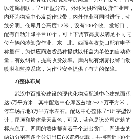
以连廊相联，呈“H”型分布。外环为供应商送货作业带，
内环为物流中心发货作业带，内外作业可同时进行，动
线分明。仓库月台高度1.2米，设有100个收、发货口，
配有自动升降平台10个，可上下调节高度以满足不同吨
位车辆的装卸货作业。东、北、西面各收货口配有电子
称量秤，为供应商送货品种提供以托盘为单位的自动称
量，有效纠错，提高收货效率。库内配有烟雾报警自动
喷淋和监控系统，为作业安全提供了有力的保障。
2)整体布局
武汉中百投资建设的现代化物流配送中心建筑面积
达5万平方米，其中配送中心库区占地2~2.5万平方米，
停车场占地3万平方米左右。配送中心整体呈“U”字型设
计，屋顶和墙体呈天蓝色，可见，蓝色是该公司建筑的
标志色了。四周的墙体都有若干个进出货口。凹进去的
两边分别有多个分进出口(据资料记载，共拥有近100个