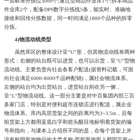
一层标准分拣位3000个;通过型商品作业库1个;拆零商品
作业库2个，配备DPS数字分拣线5条，能实时、准确地
接收和回传分拣数据，同一时间满足1800个品种的拆零
分拣。
4)物流动线类型
虽然库区的整体设计呈“U”形，但其物流动线有两种
形式：右侧的站台既可以进货，也可以出货，呈“U”型物
流动线。主要负责向社会各客户配送(据资料记载，可面
向社会满足6000-8000个品种配销)，属社会物流体系。
左侧的站台均为出货站台，进货站台则在另一侧，
呈“L”型物流动线。这一部分主要是对中百集团内部三百
多家门店，特别是对便利超市连锁店进行配送，属企业
物流体系。库内高层货架之间的距离均为3~3.5m，且每
组货架上方都用蓝底白字和箭头醒目地标明着货架的编
号和指向，与课本上介绍所不同的是，在每个货架上并
没有标明所放物品的大类名称;而前面地面上都固定有一