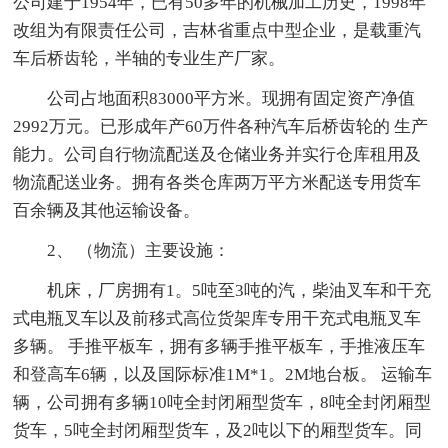
公司建于1954年，已有50多年的机械加工历史，1998年
改组为有限责任公司，吉林省重点中型企业，是载重汽
车后桥齿轮，半轴的专业生产厂家。
公司占地面积83000平方米。现拥有固定资产净值
2992万元。已形成年产60万件各种汽车后桥齿轮的 生产
能力。公司自行物流配送及仓储业务并实行仓库租用及
物流配送业务。拥有各类仓库两万平方米配送专用货车
百余辆及其他运输设备。
2、 （物流）主要设施：
机床，厂房拥有1。5吨至3吨的汽，柴油叉车和干充
式电瓶叉车以及前移式高位货架库专用干充式电瓶叉车
多辆。 手推平板车，拥有多辆手推平板车，手推液压车
和登高车6辆，以及国际标准1M*1。2M地台板。 运输车
辆，公司拥有多辆10吨全封闭厢型货车，8吨全封闭厢型
货车，5吨全封闭厢型货车，及2吨以下的厢型货车。同