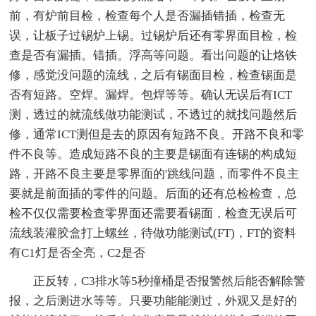
前，有炉前目检，检查每个人是否漏插错插，检查无
误，让板子过锡炉上锡。过锡炉后还有零界面目检，检
查是否有漏插。错插。浮高等问题。看出问题的让烙铁
修，感觉没问题的流线，之后有锡面目检，检查锡面是
否有短路。空焊。漏焊。包焊等等。确认无误后有ICT
测，透过的就流线做功能测试，不透过的就找问题然后
修，通常ICT测但是去的原因有短路不良。开路不良和零
件不良等。造成短路不良的主要是锡面有连锡的构成短
路，开路不良主要是零界面的'跳线问题，而零件不良主
要就是前面插的零件的问题。后面的还有总检检查，总
检不仅仅需要检查零界面还需要看锡面，检查无误后可
流线装灌胶盒打上螺丝，待做功能测试(FT)，FT的资料
有C1灯是否全亮，C2是否
正反转，C3排水等5秒撞桶是否报警然后能否解除警
报，之后测进水等等。只要功能能测过，外观又是好的