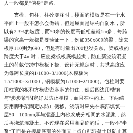
人一般都是"俯身"走路。
支模、包柱、柱砼浇注时，楼面的模板是在一个水
平面上一般不怎么会做错，但是屋面是结构自防水，所
以有2.3%的坡度，而50米的长度高低相差就1m多，每跨
梁的宽高一般都是要验证一下，例如350x800的梁，除去
板厚110则为690，但是有时量出700也没关系。梁或板的
跨度大于4m时，应使梁或板底模起拱，防止新浇筑混凝
土的荷载使跨中模板下挠。设计无规定时，其拱高度应
为每跨长度的1/1000~3/1000(木模板为
1.5/1000~3/1000，钢模板为1/1000~2/1000)。包柱时要
用柱宽的板和方模密密麻麻的钉住，然后四边用槽钢
与"步步紧"固定好以防止弹模，而且在柱的上、下两端
要用脚手架固定以防止侧移。浇筑时应先在底部填筑一
层50—100mm厚与混凝土内砂浆成分相同的水泥浆，然
后再浇筑混凝土。不过现在采用商品砼的话，一般不"坐
浆"了而是在模板底部的外面弄上点自配混凝土以防止其