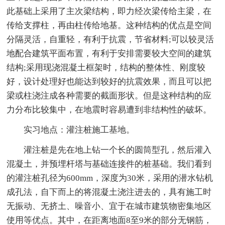
此基础上采用了主次梁结构，即力经次梁传给主梁，在
传给支撑柱，再由柱传给地基。这种结构的优点是空间
分隔灵活，自重轻，有利于抗震，节省材料;可以较灵活
地配合建筑平面布置，有利于安排需要较大空间的建筑
结构;采用现浇混凝土框架时，结构的整体性、刚度较
好，设计处理好也能达到较好的抗震效果，而且可以把
梁或柱浇注成各种需要的截面形状。但是这种结构的应
力分布比较集中，在地震时容易遭到非结构性的破坏。
实习地点：灌注桩施工基地。
灌注桩是先在地上钻一个长的圆筒型孔，然后灌入
混凝土，并预埋杆塔与基础连接件的桩基础。我们看到
的灌注桩孔径为600mm，深度为30米，采用的潜水钻机
成孔法，自下而上的将混凝土浇注进去的，具有施工时
无振动、无挤土、噪音小、宜于在城市建筑物密集地区
使用等优点。其中，在距离地面8至9米的部分无钢筋，