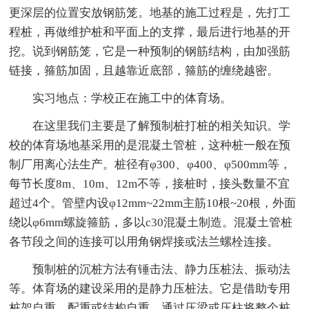
更深层的位置安放钢筋笼。地基的施工过程是，先打工
程桩，再做维护桩和平面上的支撑，最后进行地基的开
挖。说到钢筋笼，它是一种预制的钢筋结构，由加强筋
链接，箍筋加固，且越靠近底部，箍筋的缠绕越密。
实习地点：学校正在施工中的体育场。
在这里我们主要是了解预制桩打桩的相关知识。学
校的体育场地基采用的是混凝土管桩，这种桩一般在预
制厂用离心法生产。桩径有φ300、φ400、φ500mm等，
每节长度8m、10m、12m不等，接桩时，接头数量不宜
超过4个。管壁内设φ12mm~22mm主筋10根~20根，外面
绕以φ6mm螺旋箍筋，多以c30混凝土制造。混凝土管桩
各节段之间的连接可以用角钢焊接或法兰螺栓连接。
预制桩的沉桩方法有锤击法、静力压桩法、振动法
等。体育场的建设采用的是静力压桩法。它是借助专用
桩架自重、配重或结构自重，通过压梁或压柱将整个桩