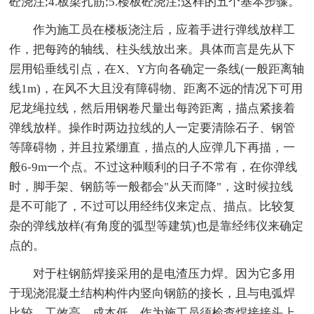
砼浇注;4.板梁扎筋;5.楼板砼浇注;这样的五个基本步骤。
作为施工员在楼板浇注后，应着手进行弹线放样工
作，把每跨的轴线、柱头线放出来。具体而言是先从下
层用铅垂线引点，在X、Y方向各确定一条线(一般距离轴
线1m)，在风不大且没有障碍物、距离不远的情况下可用
尼龙绳拉线，然后用钢卷尺量出每跨距离，描点紧接着
弹线放样。操作时两边拉线的人一定要清除石子、钢管
等障碍物，并且拉紧绷直，描点的人应弹几下再描，一
般6-9m一个点。不过这种顺利的日子不常有，在你弹线
时，脚手架、钢筋等一般都会"从天而降"，这时候拉线
是不可能了，不过可以用经纬仪来定点、描点。比较复
杂的弹线放样(有角度的弧型等建筑)也是靠经纬仪来确定
点的。
对于柱钢筋焊接采用的是电渣压力焊。因为它多用
于现浇混凝土结构构件内竖向钢筋的接长，且与电弧焊
比较，工效高，成本低。作为施工员须检查焊接接头上