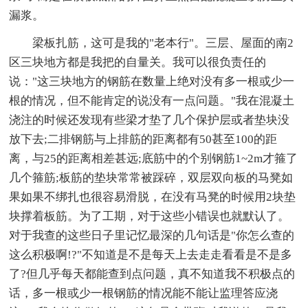
漏浆。
梁板扎筋，这可是我的"老本行"。三层、屋面的南2
区三块地方都是我把的自量关。我可以很负责任的
说："这三块地方的钢筋在数量上绝对没有多一根或少一
根的情况，但不能肯定的说没有一点问题。"我在混凝土
浇注的时候还发现有些梁才垫了几个保护层或者垫块没
放下去;二排钢筋与上排筋的距离都有50甚至100的距
离，与25的距离相差甚远;底筋中的个别钢筋1~2m才箍了
几个箍筋;板筋的垫块常常被踩碎，双层双向板的马凳如
果如果不绑扎也很容易滑脱，在没有马凳的时候用2块垫
块撑着板筋。为了工期，对于这些小错误也就默认了。
对于我查的这些日子里记忆最深的几句话是"你怎么查的
这么积极啊!?"不知道是不是每天上去走走看看是不是多
了?但几乎每天都能查到点问题，真不知道我不积极点的
话，多一根或少一根钢筋的情况能不能让监理答应浇