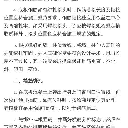
4. 底板钢筋如有绑扎接头时，钢筋搭接长度及搭接
位置应符合施工规范要求，钢筋搭接处应用铁丝在中心
及两端扎牢。如采用焊接接头，除应按焊接规程规定抽
取试样外，接头位置也应符合施工规范的规定。
5. 根据弹好的墙、柱位置线，将墙、柱伸入基础的
插筋绑扎牢固，插入基础深度要符合设计要求，甩出长
度不宜过长，其上端应采取措施保证甩筋垂直，不歪
斜、倾倒、变位。
二、墙筋绑扎
1. 在底板混凝土上弹出墙身及门窗洞口位置线，再
次校正预埋插筋，如有位移时，按洽商规定认真处理。
墙模板宜采用“跳间支模”，以利于钢筋施工。
2. 先绑2～4根竖筋，并画好横筋分档标志，然后在
下部及齐胸处绑两根横筋定位，并画好竖筋分档标志。