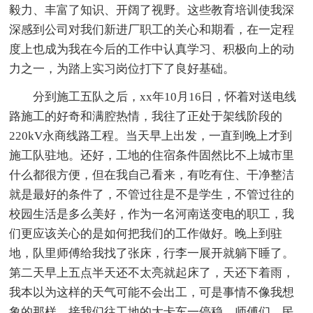
毅力、丰富了知识、开阔了视野。这些教育培训使我深
深感到公司对我们新进厂职工的关心和期看，在一定程
度上也成为我在今后的工作中认真学习、积极向上的动
力之一，为踏上实习岗位打下了良好基础。
分到施工五队之后，xx年10月16日，怀着对送电线
路施工的好奇和满腔热情，我往了正处于架线阶段的
220kV永商线路工程。当天早上出发，一直到晚上才到
施工队驻地。还好，工地的住宿条件固然比不上城市里
什么都很方便，但在我自己看来，有吃有住、干净整洁
就是最好的条件了，不管过往是不是学生，不管过往的
校园生活是多么美好，作为一名河南送变电的职工，我
们更应该关心的是如何把我们的工作做好。晚上到驻
地，队里师傅给我找了张床，行李一展开就躺下睡了。
第二天早上五点半天还不太亮就起床了，天还下着雨，
我本以为这样的天气可能不会出工，可是事情不像我想
象的那样。接我们往工地的大卡车一停稳，师傅们、民