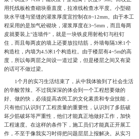
用托线板检查砌块垂直度，拉准线检查水平度。小型砌
块水平缝与竖缝的灌浆厚度宜控制在8~12mm。由于本工
程采用的是加气砼砌块，灌浆厚度在3~5mm，而且每两
皮就要装上"连墙件"，就是一块铁皮用射枪钉与柱钉
住，而且每两皮的墙上还要放拉结筋，外墙每隔3米1个
构造柱，内墙为4.5米1个构造柱。由于楼层有4~5m的高
度，所以每两层之间设一道过梁，但是楼层之间又有梁
的话可不做过梁。
1个月的实习生活结束了，从中我体验到了社会生活
的辛酸苦辣。不过我深深的体会到一个工程想要做的
好、做的快，必须提高农民工的文化素质和专业技能，
只有他们认识到了工程质量的重要性，认识到了多筋破
坏少筋破坏等严重性，他们才能真正地做好工作，加快
工程速度。在这样的条件下，施工员们才能真正开展工
作，不至于像我实习时得把问题层层上报解决。从实习