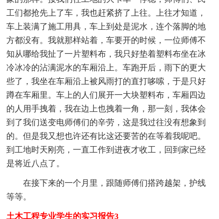
工们都抢先上了车，我也赶紧挤了上往。上往才知道，
车上装满了施工用具，车上到处是泥水，连个落脚的地
方都没有。我就那样站着，车要开的时候，一位师傅不
知从哪给我扯了一片塑料布，我只好垫着塑料布坐在冰
冷冰冷的沾满泥水的车厢沿上。车跑开后，雨下的更大
些了，我坐在车厢沿上被风雨打的直打哆嗦，于是只好
蹲在车厢里。车上的人们展开一大块塑料布，车厢四边
的人用手拽着，我在边上也拽着一角，那一刻，我体会
到了我们送变电师傅们的辛劳，这是我过往没有想象到
的。但是我又想也许还有比这还要苦的在等着我呢吧。
到工地时天刚亮，一直工作到进夜才收工，回到家已经
是将近八点了。
在接下来的一个月里，跟随师傅们搭跨越架，护线
等等。
土木工程专业学生的实习报告3