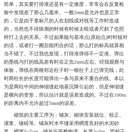
简单，其实要打得准还是有一定难度，常常会在反复检
验中发现差了那么几毫米。一般2mm是允许也是正常
的，它是由于拿标尺的人在划线或对线等工作时造成
的，当然也不排除测的时候有时候太暗或者尺斜了也照
样打上去的关系。不过如果能与基准点(原始点)时时核对
的话，或者打一圈后能闭合的话，那么打的标高就算相
当不错了。不过我也发现，打得准弹得不一定准。弹出
的墨线与打的线高差有时在正负2mm左右。经我观察与
体验，弹线在两根邻近柱子时一根柱子上已弹完线，此
时两柱长的长度可能弹出一条与原来不重合的线。本以
为是两柱中间的伸缩缝处地基沉降引起的，但是伸缩缝
是横向的变形，所以估计就是误差造成的。不过在100m
的距离内不允许超过5mm的误差。
砌筑的主要工序为：铺灰、砌块安装就位、校正、
灌浆、镶砖等。铺灰时水平缝采用稠度良好的水泥砂
浆，稠度5~7cm，铺灰应平整饱满，长度3~5m。而校正