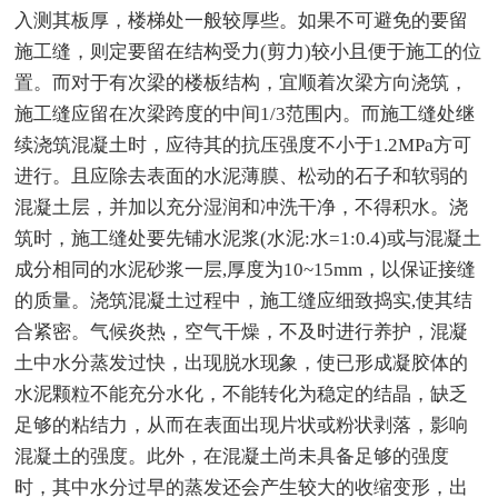
入测其板厚，楼梯处一般较厚些。如果不可避免的要留
施工缝，则定要留在结构受力(剪力)较小且便于施工的位
置。而对于有次梁的楼板结构，宜顺着次梁方向浇筑，
施工缝应留在次梁跨度的中间1/3范围内。而施工缝处继
续浇筑混凝土时，应待其的抗压强度不小于1.2MPa方可
进行。且应除去表面的水泥薄膜、松动的石子和软弱的
混凝土层，并加以充分湿润和冲洗干净，不得积水。浇
筑时，施工缝处要先铺水泥浆(水泥:水=1:0.4)或与混凝土
成分相同的水泥砂浆一层,厚度为10~15mm，以保证接缝
的质量。浇筑混凝土过程中，施工缝应细致捣实,使其结
合紧密。气候炎热，空气干燥，不及时进行养护，混凝
土中水分蒸发过快，出现脱水现象，使已形成凝胶体的
水泥颗粒不能充分水化，不能转化为稳定的结晶，缺乏
足够的粘结力，从而在表面出现片状或粉状剥落，影响
混凝土的强度。此外，在混凝土尚未具备足够的强度
时，其中水分过早的蒸发还会产生较大的收缩变形，出