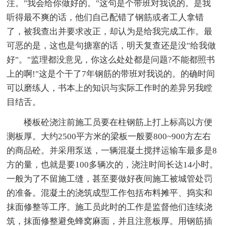
注。"我会给你做好的。"这句是个带班对我说的。是我
听得最不爽的话，他们自己配错了钢筋或者工人拿错
了，被我查出并要求改正，却认为是给我完成工作。最
可恶的是，这也是句搪塞的话，明天复查还是没"给我做
好"。"监理都没意见，你这么处处都是问题?不能都照书
上的啊!"这是个干了7年钢筋的带班对我说的。的确时间
可以磨练人，书本上的知识与实际工作时的差异另我瞠
目结舌。
楼板砼浇注前施工员要在柱钢筋上打上标高以方便
测板厚。大约2500平方米的梁板一般要800~900方左右
的商品砼。并采用泵送，一辆混凝土搅拌运输车最多是8
方的量，也就是要100多辆次的，浇注时间长达14小时。
一般为了不留施工缝，甚至要做好夜间施工被城管处罚
的准备。混凝土的浇筑成型工作包括布料摊平、捣实和
抹面修整等工序。施工员此时的工作是监督他们连续浇
筑，抹面修整避免蜂窝麻面，并且注意板厚。用钢筋插