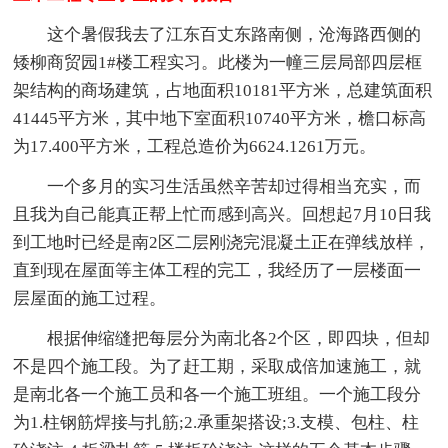
这个暑假我去了江东百丈东路南侧，沧海路西侧的
矮柳商贸园1#楼工程实习。此楼为一幢三层局部四层框
架结构的商场建筑，占地面积10181平方米，总建筑面积
41445平方米，其中地下室面积10740平方米，檐口标高
为17.400平方米，工程总造价为6624.1261万元。
一个多月的实习生活虽然辛苦却过得相当充实，而
且我为自己能真正帮上忙而感到高兴。回想起7月10日我
到工地时已经是南2区二层刚浇完混凝土正在弹线放样，
直到现在屋面等主体工程的完工，我经历了一层楼面一
层屋面的施工过程。
根据伸缩缝把每层分为南北各2个区，即四块，但却
不是四个施工段。为了赶工期，采取成倍加速施工，就
是南北各一个施工员和各一个施工班组。一个施工段分
为1.柱钢筋焊接与扎筋;2.承重架搭设;3.支模、包柱、柱