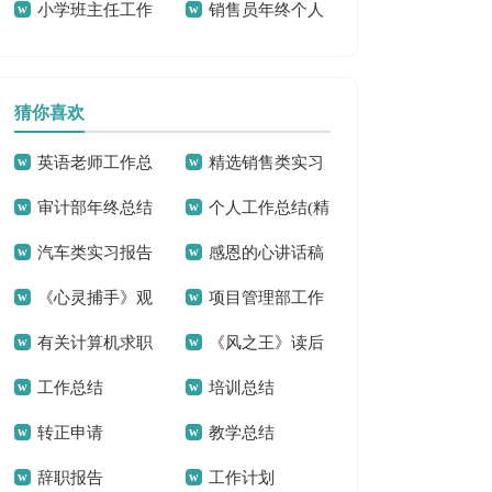
小学班主任工作
销售员年终个人
工作总结13篇
工作总结15篇
总结【荐】
工作总结15篇
猜你喜欢
英语老师工作总
精选销售类实习
审计部年终总结
个人工作总结(精
结(15篇)
报告三篇
汽车类实习报告
感恩的心讲话稿
选15篇)
《心灵捕手》观
项目管理部工作
范文锦集9篇
15篇
有关计算机求职
《风之王》读后
后感汇编15篇
总结
工作总结
培训总结
信
感精选15篇
转正申请
教学总结
辞职报告
工作计划