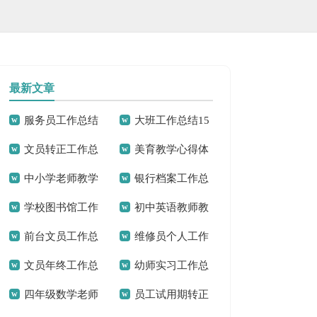
最新文章
服务员工作总结
大班工作总结15
文员转正工作总
美育教学心得体
集锦15篇
篇
中小学老师教学
银行档案工作总
结15篇
会9篇
学校图书馆工作
初中英语教师教
心得体会
结7篇
前台文员工作总
维修员个人工作
总结
学心得体会
文员年终工作总
幼师实习工作总
结15篇
总结
四年级数学老师
员工试用期转正
结(15篇)
结(精选15篇)