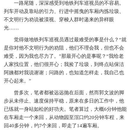
一路尾随，深深感受到地铁列车巡视员的不容易。
列车开动及靠站的引力、行进中摇曳的车厢内拣垃圾、
不文明行为劝说被漠视、穿梭人群时递来的异样眼
光……
觉得做地铁列车巡视员遇过最难受的事是什么？“就
是你对他不文明行为的劝阻，他们不理会我，但也不会
难受，因为我也尽力了。”那最开心的是事呢？“我给老
人家找位置，他们很开心；我捡了垃圾，到终点站保洁
阿姨都对我说谢谢；问路的，也知道怎样走，我自己也
开心起来。”
曾多次，笔者都被远远抛在后面，然而郭文波的脚
步从未停止、速度保持平稳，原来在多日的工作中，他
已练就一身站如松的好功夫。笔者算过，大概6分钟他能
在车厢走一个来回，从动物园至滘口约20分钟车程，来
回40多分钟，约7个来回，即走了14遍车厢。