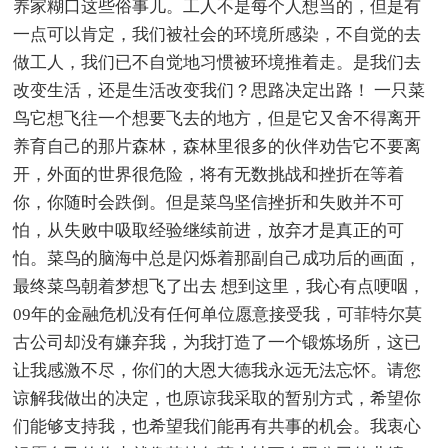
养家糊口这些俗事儿。工人不是每个人想当的，但是有
一点可以肯定，我们被社会的环境所感染，不自觉的去
做工人，我们已不自觉地习惯被环境推着走。是我们去
改变生活，还是生活改变我们？思路决定出路！ 一只菜
鸟它想飞往一个想要飞去的地方，但是它又舍不得离开
养育自己的那片森林，森林里很多的伙伴劝告它不要离
开，外面的世界很危险，将有无数挑战和挫折在等着
你，你随时会跌倒。但是菜鸟坚信挫折和失败并不可
怕，从失败中吸取经验继续前进，放弃才是真正的可
怕。菜鸟的脑海中总是闪烁着那副自己成功后的画面，
最终菜鸟朝着梦想飞了出去 想到这里，我心有点哽咽，
09年的金融危机没有任何单位愿意接受我，可菲特尔莫
古公司却没有嫌弃我，为我打造了一个锻炼场所，这已
让我感激不尽，你们的大恩大德我永远无法忘怀。请您
谅解我做出的决定，也原谅我采取的暂别方式，希望你
们能够支持我，也希望我们能再有共事的机会。我衷心