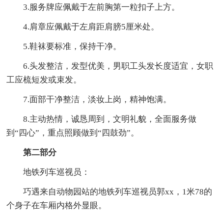
3.服务牌应佩戴于左前胸第一粒扣子上方。
4.肩章应佩戴于左肩距肩膀5厘米处。
5.鞋袜要标准，保持干净。
6.头发整洁，发型优美，男职工头发长度适宜，女职
工应梳短发或束发。
7.面部干净整洁，淡妆上岗，精神饱满。
8.主动热情，诚恳周到，文明礼貌，全面服务做
到“四心”，重点照顾做到“四鼓劲”。
第二部分
地铁列车巡视员：
巧遇来自动物园站的地铁列车巡视员郭xx，1米78的
个身子在车厢内格外显眼。