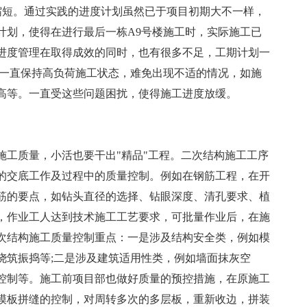
缩短。通过实践的进度计划虽然已于项目初期大不一样，
计划，使得在进行最后一栋A9号楼施工时，实际施工已
进度管理在取得成效的同时，也有很多不足，工期计划一
械一直保持高负荷施工状态，难免出现不适的情况，如施
高等。一直受这些问题困扰，使得施工进度放缓。
施工质量，小活也要干出"精品"工程。二次结构施工工序
的交底工作及过程中的质量控制。例如在钢筋工程，在开
筋的要点，如钻头直径的选择、钻眼深度、清孔要求、植
，作业工人达到技术施工工艺要求，可批量作业后，在施
次结构施工质量控制重点：一是涉及结构安全类，例如模
浇筑振捣等;二是涉及建筑适用性类，例如墙面抹灰空
控制等。施工前项目部也做好质量的预控措施，在原施工
模板拼缝的控制，对周转多次的多层板，重新收边，拼装