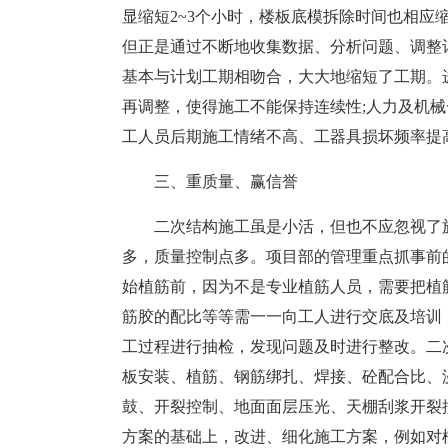
显缩短2~3个小时，楼板底模拆除时间也相应
但正是通过不断地收集数据、分析问题、调整
基本与计划工期相吻合，大大地缩短了工期。
再调整，使得施工不能保持连续性;人力及机
工人员后期施工情绪不高、工器具损坏频率提
三、重质量、赢信誉
二次结构施工虽是小活，但也不应忽视了
多，质量控制点多。项目部的管理重点抓事前
始植筋前，因为不是专业植筋人员，需要把植
筋胶的配比等等需一一向工人进行交底及培训
工过程进行抽检，发现问题及时进行整改。二
板安装、植筋、钢筋绑扎、焊接、砼配合比、
鼓、开裂控制、地面面层压光、天棚刮浆开裂
方案的基础上，改进、细化施工方案，例如对