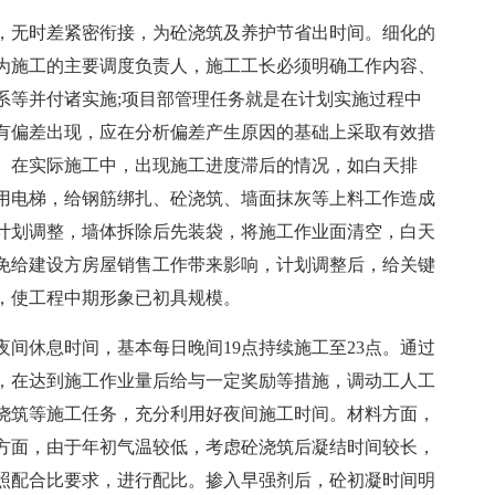
，无时差紧密衔接，为砼浇筑及养护节省出时间。细化的
为施工的主要调度负责人，施工工长必须明确工作内容、
系等并付诸实施;项目部管理任务就是在计划实施过程中
有偏差出现，应在分析偏差产生原因的基础上采取有效措
。在实际施工中，出现施工进度滞后的情况，如白天排
用电梯，给钢筋绑扎、砼浇筑、墙面抹灰等上料工作造成
计划调整，墙体拆除后先装袋，将施工作业面清空，白天
免给建设方房屋销售工作带来影响，计划调整后，给关键
，使工程中期形象已初具规模。
间休息时间，基本每日晚间19点持续施工至23点。通过
，在达到施工作业量后给与一定奖励等措施，调动工人工
浇筑等施工任务，充分利用好夜间施工时间。材料方面，
方面，由于年初气温较低，考虑砼浇筑后凝结时间较长，
照配合比要求，进行配比。掺入早强剂后，砼初凝时间明