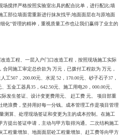
现场搅拌严格按照实验室出具的配合比单，进行配比;墙
施工部位墙面需重新进行抹灰找平;地面面层在与原地面
精细化"管理的精神，重视质量工作也让我们赢得了业主的
夹层改造工程、一层入户门口改造工程，按照现场施工实际
5元，合同施工审定总价款为 万元，已拨付工程款为 万元，
07，200.00元、水泥 52，170.00元、砂子石子37，
0元、五金工器具35，642.50元、施工用电20，000.00元、
00元;实际发生签证、设计变更费用元、 赶工费 元。 项目部重
杜绝浪费，坚持用好每一分钱。成本管理工作是项目管理
程量测算、处理现场签证和变更为主的成本控制。在施工
甲方提出签证申请，主动与甲方取得沟通。二次结构施工
灰工程量增加、地面面层砼工程量增加、赶工费等向甲方