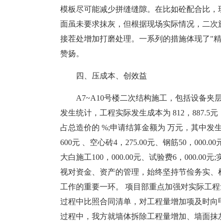
模板尽可能减少拼缝缝隙。在比如砼配合比，
面虽未要求抹灰，但根据现场实际情况，二次
接茬处增加打磨处理。一系列的措施体现了"
赞扬。
四、压成本、创效益
A7~A10号楼二次结构施工，包括设备
发生统计，工程实际发生成本为 812，887.
占总造价的 %;申请结算金额为 万元，其中发生人工5
600元 、空心砖4，275.00元、钢筋50，000.0
大白施工100，000.00元、试验费6，000.
视对资金、资产的管理，始终坚持节俭务实、
工作的重要一环。 项目部重点加强对实际工
过程中比照合同清单，对工程量增加项及时向
过程中，我方就墙体拆除工程量增加、墙面抹