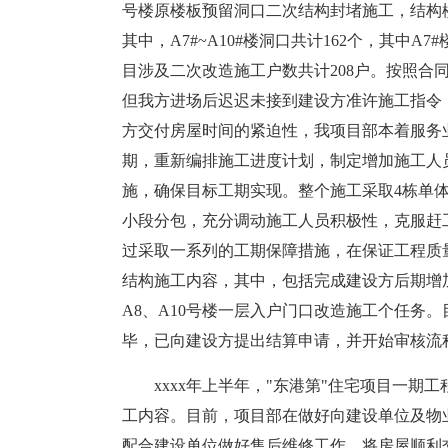
号楼原楼板预留洞口二次结构封堵施工，结构
其中，A7#~A10#楼洞口共计162个，其中A7#
目涉及二次改造施工户数共计208户。按照合同
但我方进场后迟迟未接到建设方准许施工指令，
方交付房屋时间的紧迫性，我项目部本着服务
期，重新编排施工进度计划，制定增加施工人
施，确保目标工期实现。整个施工采取4栋单
小段分包，充分调动施工人员积极性，克服赶
过采取一系列的工期保障措施，在保证工程质量
结构施工内容，其中，包括完成建设方后期增加的
A8、A10号楼一层入户门口改造施工个任务
毕，已向建设方提出结算申请，并开始审核流
xxxx年上半年，"东港第"住宅项目一
工内容。目前，项目部在做好向建设单位及物
配合建设单位做好售后维修工作，将房屋顺利