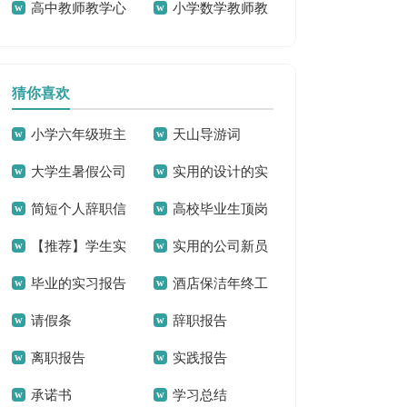
高中教师教学心
小学数学教师教
得
工作总结15篇
得体会
学心得
猜你喜欢
小学六年级班主
天山导游词
大学生暑假公司
实用的设计的实
任工作总结汇编15
简短个人辞职信
高校毕业生顶岗
实习报告5篇
习报告汇总七篇
篇
【推荐】学生实
实用的公司新员
实习报告
毕业的实习报告
酒店保洁年终工
习报告汇总六篇
工实习报告三篇
请假条
辞职报告
模板集锦八篇
作总结
离职报告
实践报告
承诺书
学习总结