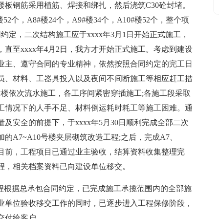
楼板钢筋采用植筋、焊接和绑扎，然后浇筑C30砼封堵。
楼52个，A8#楼24个，A9#楼34个，A10#楼52个，整个项
约定，二次结构施工应于xxxx年3月1日开始正式施工，
直至xxxx年4月2日，我方才开始正式施工。考虑到建设
业主、遵守合同的专业精神，依然按照合同约定的完工日
员、材料、工器具投入以及夜间不间断施工等相应赶工措
体楼依次流水施工，各工序间紧密穿插施工;各施工段采取
工情况下的人手不足、材料倒运耗时耗工等施工困难。通
及安全的前提下，于xxxx年5月30日顺利完成全部二次
A7~A10号楼夹层砌筑改造工程;之后，完成A7、
。目前，工程项目已通过业主验收，结算资料收集整理完
程，相关档案资料已向建设单位移交。
期工程根据总承包合同约定，已完成施工承揽范围内的全部施
业单位验收移交工作的同时，已逐步进入工程保修阶段，
交付给客户。