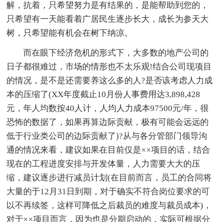
解，抗着，只希望努力是有结果的，是能帮助到您的，
只希望有一天能看着广居民生逐步长大，成长为参天大
树，只希望能有机会在树下纳凉。
而在眼下经济危机的形式下，大多数的地产公司的
日子都很难过，市场的情形也不太乐观!结合公司现项目
的情况，是不是还需要养这么多的人?是否该考虑人力成
本的压缩了(XX年度截止10月份人事费用达3,898,428
元，年人均数按40人计，人均人力成本97500元/年，很
恐怖的数据了，如果再算边际贡献，极有可能会远远的
低于行业类公司的边际贡献了)?从与各分管部门领导沟
通的情况来看，建议如果在目前仅是××项目的话，结合
现在的工程进度安排与开发体量，人力需要大大的压
缩，建议逐步进行减员计划(在目前而言，员工的合同将
大量的于12月31日到期，对于确实不符合岗位要求的可
以不再续签，这样可降低之后裁员的难度与裁员成本)，
对于××项目而言，因为也是分期启动的，实际可根据分